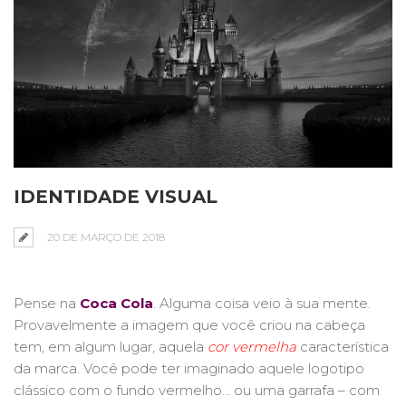
IDENTIDADE VISUAL
20 DE MARÇO DE 2018
Pense na
Coca Cola
. Alguma coisa veio à sua mente.
Provavelmente a imagem que você criou na cabeça
tem, em algum lugar, aquela
cor vermelha
característica
da marca. Você pode ter imaginado aquele logotipo
clássico com o fundo vermelho… ou uma garrafa – com