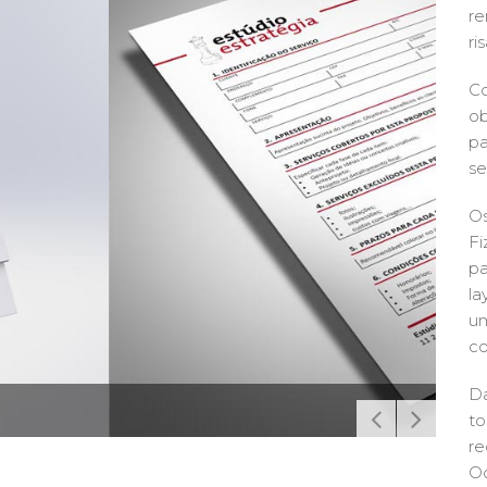
re
ri
Co
ob
pa
se
Os
Fi
pa
la
um
co
Da
to
re
Oc