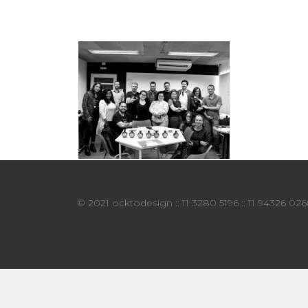
© 2021 ocktodesign :: 11 3280 5196 :: 11 94326 